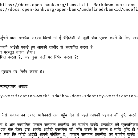
नकारी एकत्र करता है जो उसकी सेवाओं से जुड़ते हैं, जिसमें तृतीय-पक्ष सेवा प्रदाता शामिल हैं जिनमें कुकीज़ का उपयोग भी शामिल है। Stripe इस जानकारी का उपयोग हमें प्रदान की जाने वाली सेवाओं का संचालन और सुधार करने के लिए करता है, जिसमें धोखाधड़ी का पता लगाना, प्रमाणीकरण और विश्लेषण शामिल हैं। Stripe आपके डेटा को कैसे [संभालता और संग्रहीत करता है](https://support.stripe.com/questions/common-questions-about-stripe-identity).

#### सफल सत्यापन के लिए सर्वोत्तम प्रथाएँ क्या हैं? <a href="#what-are-the-best-practices-for-successful-verification" id="what-are-the-best-practices-for-successful-verification"></a>

सत्यापन प्रक्रिया शुरू करने से पहले, आपको जिन चीज़ों की आवश्यकता होगी वे यहाँ हैं:

* एक वैध सरकार द्वारा जारी फोटो आईडी दस्तावेज़। आईडी दस्तावेज़ की फोटोकॉपी या तस्वीर नहीं। सुनिश्चित करें कि आईडी दस्तावेज़ की वैधता समाप्त न हो गई हो।
* कैमरा वाला डिवाइस – यदि संभव हो तो मोबाइल डिवाइस का उपयोग करें। मोबाइल उपकरणों के कैमरे सामान्यतः वेबकैम से बेहतर गुणवत्ता वाली तस्वीरें लेते हैं।

आप द्वारा कैप्चर की गई छवियों की गुणवत्ता सफलता दरों को अत्यधिक प्रभावित करती है। आपकी सत्यापन प्रक्रिया सफल होने में मदद करने के लिए नीचे कुछ सर्वोत्तम प्रथाएँ दी गई हैं:

* एक स्पष्ट छवि कैप्चर करें। सुनिश्चित करें कि छवियाँ बहुत अंधेरी या बहुत उज्जवल न हों और उन पर चमक (ग्लेयर) न हो। धुँधली तस्वीरों से बचने के लिए अपने हाथ को स्थिर रखें और कैमरा को फोकस करने दें।
* छवि में अपने आईडी दस्तावेज़ का कोई भी हिस्सा ब्लॉक न करें। आदर्श रूप से, फोटो लेने के लिए आपको इसे सपाट रखना चाहिए।
* अपने चेहरे का कोई भी हिस्सा ब्लॉक न करें। धूप का चश्मा, मास्क या अन्य एक्सेसरीज़ हटा दें।
* ऐसी जगह चुनें जहाँ पर परिवेशी प्रकाश हो। उन स्थानों से बचें जहाँ तेज ऊपर की लाइट आपकी स्वीकृति या आईडी दस्तावेज़ पर छाया डालती हो। सीधे किसी तेज़ रोशनी के सामने न बैठें जो आपके चेहरे को धुंधला कर दे और आपके आईडी दस्तावेज़ पर चमक पैदा कर दे।

#### मेरे सत्यापन डेटा तक किसका पहुँच है? <a href="#who-has-access-to-my-verification-data" id="who-has-access-to-my-verification-data"></a>

दोनों फ़ाउंडेशन (अपने डेटा प्रोसेसर एंटिटी - Finscale ApS के माध्यम से) और Stripe (फ़ाउंडेशन का एक तृतीय-पक्ष डेटा प्रोसेसर, डेटा कलेक्टर) उस जानकारी तक पहुँच रखते हैं जिसे आप सत्यापन प्रवाह के माध्यम से प्रस्तुत करते हैं। फ़ाउंडेशन आपके सत्यापन डेटा को संग्रहीत करने में मदद के लिए तृतीय-पक्ष सेवाओं पर निर्भर करता है। Stripe उन एक्सेस कंट्रोल और सुरक्षा मानकों का उपयोग करता है जो कम से कम उतने ही कड़े हैं जितने उनके अपने KYC और भुगतान अनुपालन डेटा को संभालने के लिए होते हैं।

Stripe के बारे में और जानें [संभालता और संग्रहीत करता है](https://support.stripe.com/questions/common-questions-about-stripe-identity).

#### अतिरिक्त जानकारी <a href="#additional-information.1" id="additional-information.1"></a>

| प्रश्न                                                                            | अतिरिक्त जानकारी                                                                                                                                                                                                                                                                                                                                                                                                                                                                                                                                                                                                                      