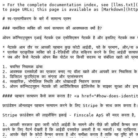
> For the complete documentation index, see [llms.txt](https://docs.open-bank.org/llms.txt). Markdown versions of documentation pages are available by appending `.md` to page URLs; this page is available as [Markdown](https://docs.open-bank.org/open-bank/undefined/bankid/undefined-2/undefined-2.md).

# स्व-प्रमाणीकरण के बारे में सामान्य प्रश्न

### नामांकित व्यक्ति की स्वयं सत्यापन की आवश्यकता क्यों है?

ओपन कॉन्स्टिट्यूशन एआई नेटवर्क एक एसोसिएशन नेटवर्क है और इसलिए नेटवर्क तक पहुँचने वाला प्रत्येक सदस्य किसी भी ई-रेज़िडेंसी से जुड़ी सेवा प्राप्त करने के लिए स्वयं की पहचान करेगा।

* नेटवर्क आम तौर पर आपकी पहचान कुछ फोटो आईडी, पते के प्रमाण, और/या आपकी आईडी पकड़े हुए आपकी तस्वीर से सत्यापित करता है।
* प्रत्येक प्राकृतिक व्यक्ति को ई-रेज़िडेंसी लीज़ सक्रिय करने के लिए आईडी सत्यापन प्रस्तुत करना होगा।
* जब और कैसे नेटवर्क ओपन बैंक पोर्टल पर किसी सदस्य या संबंधित खाते को प्रमाणित करता है, यह कुछ बातों पर निर्भर करता है:

1. चयनित नियामक ढांचा
2. आवश्यक दस्तावेज़ों का प्रकार बनाए गए वॉल्ट खाते और आपकी कर निवासिता के प्रकार पर निर्भर करता है।
3. डिजिटल फुटप्रिंट्स का संग्रह और प्रसंस्करण
4. व्यवहारिक, भौगोलिक स्थिति और धोखाधड़ी निवारण कारक
5. ओपन कॉन्स्टिट्यूशन नेटवर्क की आर्टिफिशियल इंटेलिजेंस के साइबर सुरक्षा और इन्फ्रास्ट्रक्चर अपडेट

#### पहचान सत्यापन कैसे काम करता है? <a href="#how-does-identity-verification-work" id="how-does-identity-verification-work"></a>

फ़ाउंडेशन ऑनलाइन पहचान सत्यापन करने के लिए Stripe के साथ काम करता है।

Stripe फ़ाउंडेशन की लाइसेंसिंग इकाई - Finscale ApS की मदद करता है, जिसे सदस्‍य को ट्रस्ट अधिकारों तक पहुँच देने से पहले आपकी पहचान की पुष्टि करने के लिए निम्नलिखित जांचें करनी होती हैं:

1. आपकी सरकार द्वारा जारी फोटो आईडी के सामने और पीछे की छवियाँ कैप्चर करता है और स्वचालित पहचान सत्यापन तकनीक का उपयोग करके दस्तावेज़ की प्रामाणिकता सुनिश्चित करने के लिए इसकी समीक्षा करता है, जो यह निर्धारित करने में मदद करने के लिए पैटर्न देखती है कि आईडी दस्तावेज़ असली है या नकली। यह प्रक्रिया एक बैंक टेलर द्वारा आपके आईडी दस्तावेज़ की जाँच करने के समान है ताकि पुष्टि हो सके कि यह असली है।
2. आपके चेहरे के फ़ोटो कैप्चर करता है और समीक्षा करता है ताकि यह पुष्टि की जा सके कि फोटो आईडी आपसे संबंधित है, पहचान सत्यापन तकनीक का उपयोग करके जो आपके चेहरे की विशिष्ट शारीरिक विशेषताओं (जिसे [बायोमेट्रिक पहचानकर्ता](https://en.wikipedia.org/wiki/Biometrics)) कहा जाता है, का उपयोग करके आपके चेहरे की तस्वीरों को आईडी दस्तावेज़ पर मौजूद फोटो से मिलाता है। यह प्रक्रिया उसी तरह है जैसे एक बैंक टेलर यह पुष्टि करता है कि आईडी दस्तावेज़ पर मौजूद फोटो आपके लक्षणों के आधार पर आप हैं — पर यह एक अधिक तकनीकी और अधिक सटीक तरीका है जिससे आपको एक विशिष्ट व्यक्ति के रूप में पहचानना संभव होता है।
3. आपका नाम, जन्म तिथि और सरकारी आईडी नंबर एकत्र करता है, और यह सत्यापित करता है कि यह वास्तविक है या नहीं, इसे पुष्टि करने के लिए इस जानकारी की वैश्विक डेटाबेस सेट के खिलाफ जाँच करता है कि यह मौजूद है।

#### अतिरिक्त जानकारी <a href="#additional-information" id="additional-information"></a>

ओपन बैंक सेवाएँ पहचान सत्यापन और अन्य भुगतान निपटान सेवाओं के लिए Stripe का उपयोग करती हैं।&#x20;

Stripe आपकी बायोमेट्रिक जानकारी एकत्र करने और उपयोग करने से पहले आपकी सहमति मांगता है। तृतीय-पक्ष डेटा प्रोसेसर केवल उन अनुमतियों के अनुसार ही आपके सत्यापन डेटा का उपयोग करता है जो आप सत्यापन प्रक्रिया शुरू करने से पहले प्रदान करते हैं।

फ़ाउंडेशन आप और उन डिवाइसों के बारे में पहचानने योग्य जा