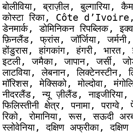
बोलीविया, ब्राज़ील, बुल्गारिया, 
कोस्टा रिका, Côte d’Ivoire, क
डेनमार्क, डोमिनिकन रिपब्लिक, इक्व
फ़िनलैंड, फ्रांस, जॉर्जिया, जर्मनी,
होंडुरास, हांगकांग, हंगरी, भारत,
इटली, जमैका, जापान, जर्सी, जोर्
लाटविया, लेबनान, लिक्टेनस्टीन, ल
मॉरिशस, मेक्सिको, मोल्दोवा, मंगोलि
नीदरलैंड, न्यू ज़ीलैंड, नाइजीरिया, उ
फिलिस्तीनी क्षेत्र, पनामा, पराग्वे, पे
रिको, रोमानिया, रूस, सऊदी अरब, स
स्लोवेनिया, दक्षिण अफ्रीका, दक्षिण