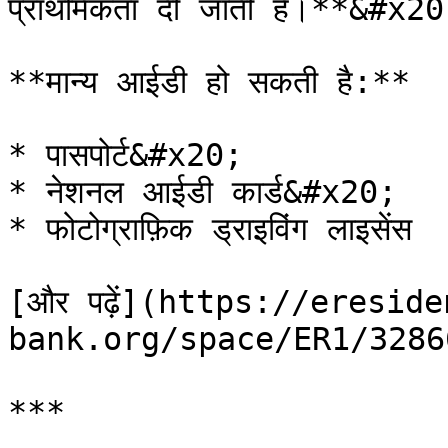
प्राथमिकता दी जाती है।**&#x20
**मान्य आईडी हो सकती है:**

* पासपोर्ट&#x20;

* नेशनल आईडी कार्ड&#x20;

* फोटोग्राफ़िक ड्राइविंग लाइसेंस

[और पढ़ें](https://eresid
bank.org/space/ER1/32866343) स
***
