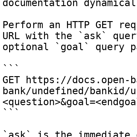
documentation dynamical
Perform an HTTP GET req
URL with the `ask` quer
optional `goal` query p
```

GET https://docs.open-b
bank/undefined/bankid/u
<question>&goal=<endgoal
```

`ask` is the immediate 